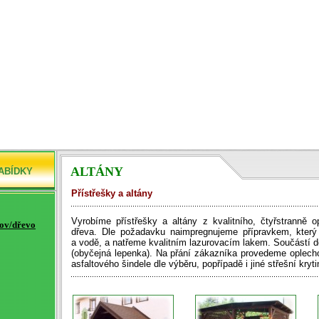
ALTÁNY
ABÍDKY
Přístřešky a altány
Vyrobíme přístřešky a altány z kvalitního, čtyřstranně
kov/dřevo
dřeva. Dle požadavku naimpregnujeme přípravkem, který 
a vodě, a natřeme kvalitním lazurovacím lakem. Součástí do
(obyčejná lepenka). Na přání zákazníka provedeme oplecho
asfaltového šindele dle výběru, popřípadě i jiné střešní kryti