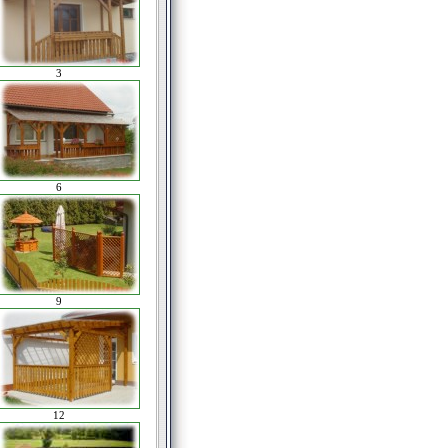
3
6
9
12