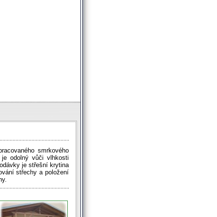
 opracovaného smrkového
je odolný vůči vlhkosti
dávky je střešní krytina
vání střechy a položení
ny.