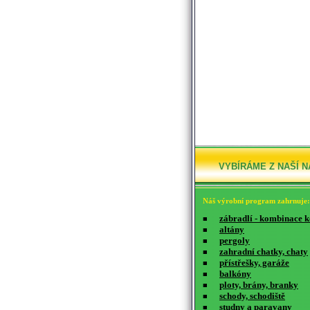
VYBÍRÁME Z NAŠÍ N
Náš výrobní program zahrnuje:
zábradlí - kombinace 
■
altány
■
pergoly
■
zahradní chatky, chaty
■
přístřešky, garáže
■
balkóny
■
ploty, brány, branky
■
schody, schodiště
■
studny a paravany
■