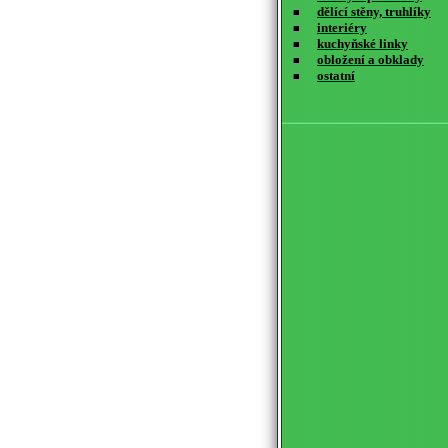
dělící stěny, truhlíky
■
interiéry
■
kuchyňské linky
■
obložení a obklady
■
ostatní
■