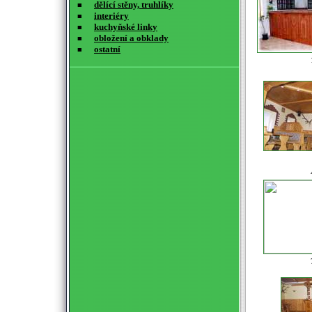
dělící stěny, truhlíky
■
interiéry
■
kuchyňské linky
■
obložení a obklady
■
ostatní
■