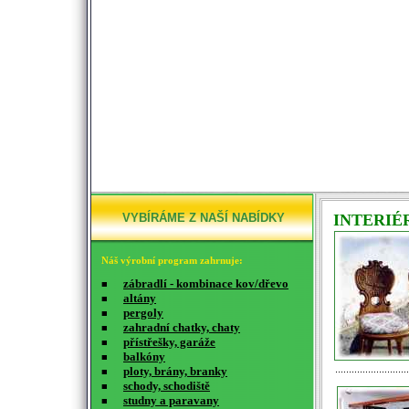
VYBÍRÁME Z NAŠÍ NABÍDKY
INTERIÉ
Náš výrobní program zahrnuje:
zábradlí - kombinace kov/dřevo
■
altány
■
pergoly
■
zahradní chatky, chaty
■
přístřešky, garáže
■
balkóny
■
ploty, brány, branky
■
schody, schodiště
■
studny a paravany
■