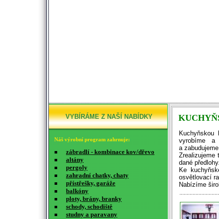
VYBÍRÁME Z NAŠÍ NABÍDKY
KUCHYŇ
Kuchyňskou l
Náš výrobní program zahrnuje:
vyrobíme a
a zabudujeme 
zábradlí - kombinace kov/dřevo
■
Zrealizujeme 
altány
■
dané předlohy
pergoly
■
Ke kuchyňské
zahradní chatky, chaty
■
osvětlovací r
přístřešky, garáže
■
Nabízíme širo
balkóny
■
ploty, brány, branky
■
schody, schodiště
■
studny a paravany
■