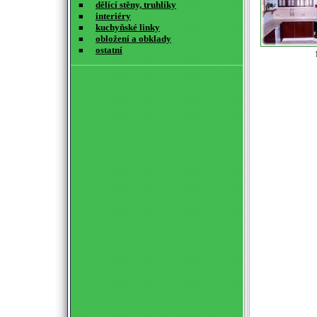
dělící stěny, truhlíky
■
interiéry
■
kuchyňské linky
■
obložení a obklady
■
ostatní
■