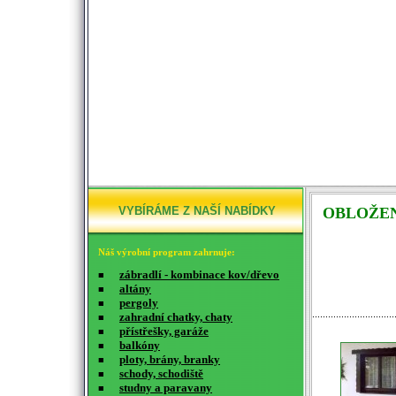
VYBÍRÁME Z NAŠÍ NABÍDKY
OBLOŽEN
Náš výrobní program zahrnuje:
zábradlí - kombinace kov/dřevo
■
altány
■
pergoly
■
zahradní chatky, chaty
■
přístřešky, garáže
■
balkóny
■
ploty, brány, branky
■
schody, schodiště
■
studny a paravany
■