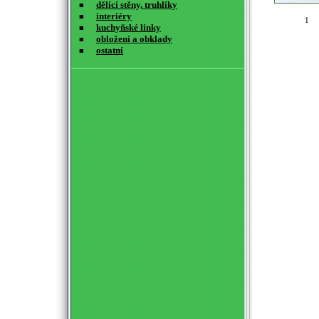
dělící stěny, truhlíky
■
interiéry
■
1
kuchyňské linky
■
obložení a obklady
■
ostatní
■