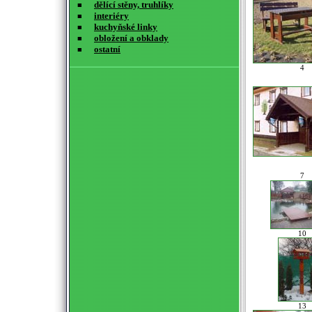
dělící stěny, truhlíky
■
interiéry
■
kuchyňské linky
■
obložení a obklady
■
ostatní
■
4
7
10
13