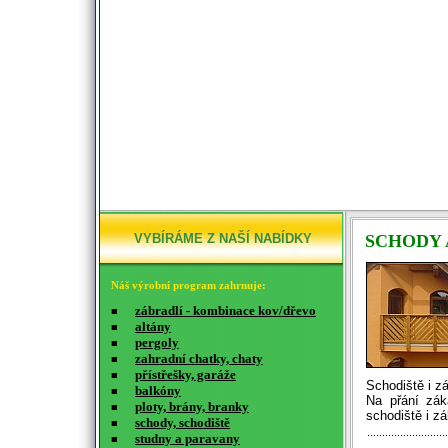
VYBÍRÁME Z NAŠÍ NABÍDKY
SCHODY 
Náš výrobní program zahrnuje:
zábradlí - kombinace kov/dřevo
■
altány
■
pergoly
■
zahradní chatky, chaty
■
přístřešky, garáže
■
Schodiště i z
balkóny
■
Na přání zák
ploty, brány, branky
■
schodiště i z
schody, schodiště
■
studny a paravany
■