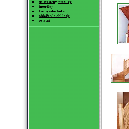
dělící stěny, truhlíky
■
interiéry
■
kuchyňské linky
■
obložení a obklady
■
ostatní
■