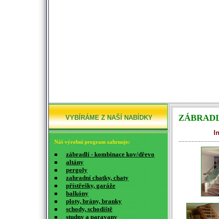
ZÁBRAD
VYBÍRÁME Z NAŠÍ NABÍDKY
I
Náš výrobní program zahrnuje:
zábradlí - kombinace kov/dřevo
■
altány
■
pergoly
■
zahradní chatky, chaty
■
přístřešky, garáže
■
balkóny
■
ploty, brány, branky
■
schody, schodiště
■
studny a paravany
■