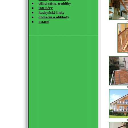
dělící stěny, truhlíky
■
interiéry
■
kuchyňské linky
■
obložení a obklady
■
ostatní
■